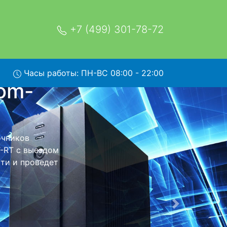
+7 (499) 301-78-72
Часы работы: ПН-ВС 08:00 - 22:00
-LCD--
сервис
ывозом в
, специалист
говоренная
ники обратно.
Следующая