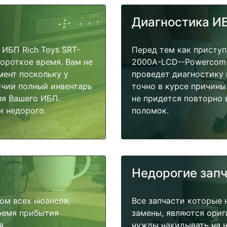
Диагностика И
ИБП Rich Toys SRT-
Перед тем как приступ
ороткое время. Вам не
2000A-LCD--Powercom-
мент поскольку у
проведет диагностику 
ичии полный инвентарь
точно в курсе причины
ля Вашего ИБП.
не придется повторно 
и недорого.
поломок.
Недорогие зап
ом всех нюансов,
Все запчасти которые 
время прибытия
замены, являются ориг
я.
нужды накидывать на н