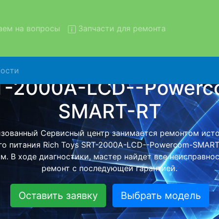
ем на вопросы
Запчасти для ремонта
ости
т ИБП Rich Toys SRT-2000A
com-SMART-RT с вывозом в 
ИБП Rich Toys SRT-2000A-LCD--Powercom-SMART-RT с в
ентр и обратно - с помощью нашей бесплатной услуги
аш ИБП для дальнейшего более детального ремонта. О
монта останется неизменно при возвращении видеотех
Оставить заявку
Выбрать модель