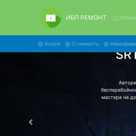
ИБП РЕМОНТ
Отвеча
(current)
Услуги
Стоимость
Неисправн
Ремон
Power
Ремонт 
сервисный ц
заберет В
стоимость ре
Предыдущая