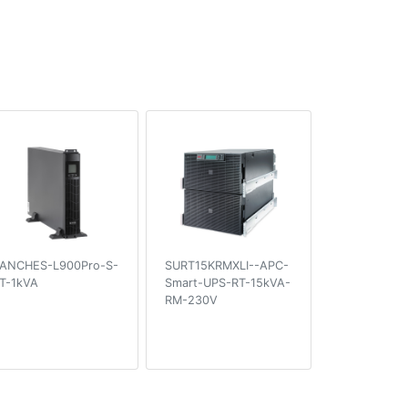
s
ANCHES-L900Pro-S-
SURT15KRMXLI--APC-
T-1kVA
Smart-UPS-RT-15kVA-
RM-230V