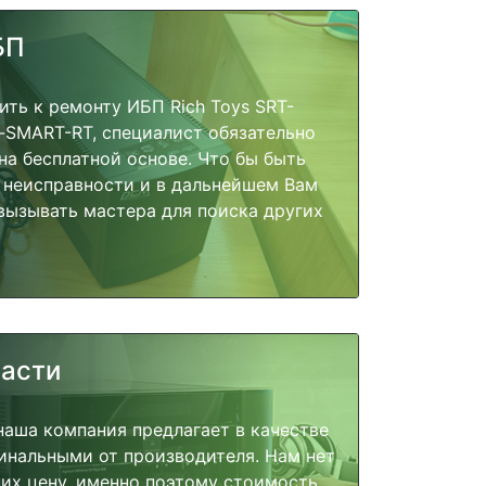
БП
ить к ремонту ИБП Rich Toys SRT-
SMART-RT, специалист обязательно
на бесплатной основе. Что бы быть
 неисправности и в дальнейшем Вам
вызывать мастера для поиска других
части
наша компания предлагает в качестве
инальными от производителя. Нам нет
их цену, именно поэтому стоимость