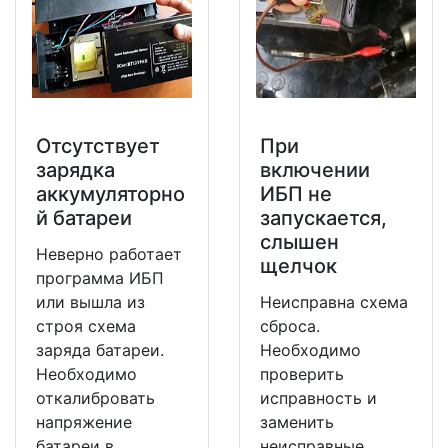
Отсутствует
При
зарядка
включении
аккумуляторно
ИБП не
й батареи
запускается,
слышен
Неверно работает
щелчок
программа ИБП
или вышла из
Неисправна схема
строя схема
сброса.
заряда батареи.
Необходимо
Необходимо
проверить
откалибровать
исправность и
напряжение
заменить
батареи в
неисправные