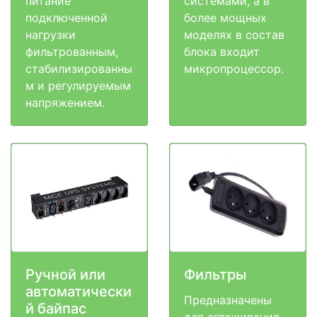
питание
системами, а в
подключенной
более мощных
нагрузки
моделях в состав
фильтрованным,
блока входит
стабилизированны
микропроцессор.
м и регулируемым
напряжением.
Ручной или
Фильтры
автоматически
Предназначены
й байпас
для сглаживания