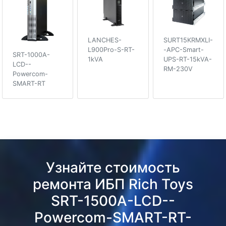
LANCHES-
SURT15KRMXLI-
L900Pro-S-RT-
-APC-Smart-
SRT-1000A-
1kVA
UPS-RT-15kVA-
LCD--
RM-230V
Powercom-
SMART-RT
Узнайте стоимость
ремонта ИБП Rich Toys
SRT-1500A-LCD--
Powercom-SMART-RT-