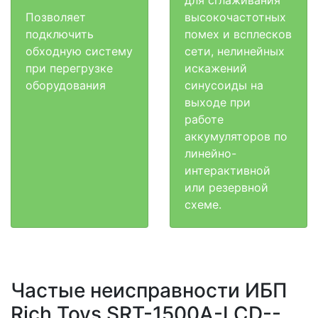
Позволяет
высокочастотных
подключить
помех и всплесков
обходную систему
сети, нелинейных
при перегрузке
искажений
оборудования
синусоиды на
выходе при
работе
аккумуляторов по
линейно-
интерактивной
или резервной
схеме.
Частые неисправности ИБП
Rich Toys SRT-1500A-LCD--