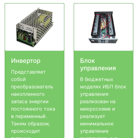
Инвертор
Блок
управления
Представляет
собой
В бюджетных
преобразователь
моделях ИБП блок
накопленного
управления
запаса энергии
реализован на
постоянного тока
микросхеме и
в переменный.
реализует
Таким образом,
минимальное
происходит
управление