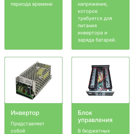
периода времени
напряжение,
которое
требуется для
питания
инвертора и
заряда батарей.
Инвертор
Блок
управления
Представляет
собой
В бюджетных