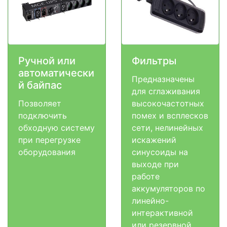
Ручной или
Фильтры
автоматически
Предназначены
й байпас
для сглаживания
Позволяет
высокочастотных
подключить
помех и всплесков
обходную систему
сети, нелинейных
при перегрузке
искажений
оборудования
синусоиды на
выходе при
работе
аккумуляторов по
линейно-
интерактивной
или резервной