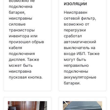
Возможно не
изоляции
подключена
батарея,
Неисправен
неисправны
сетевой фильтр,
силовые
возможно от
транзисторы
перегрузки
инвентора или
сработал
произошел обрыв
автоматический
кабеля
выключатель на
подключения
входе ИБП. Также
дисплея. Также
могут быть
может быть
неправильно
неисправна
подключены
пусковая кнопка.
аккумуляторные
батареи.