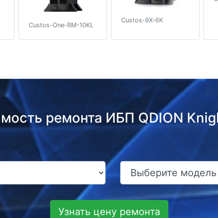
Custos-9X-6K
Custos-One-RM-10KL
имость ремонта ИБП QDION Knig
Узнать цену ремонта