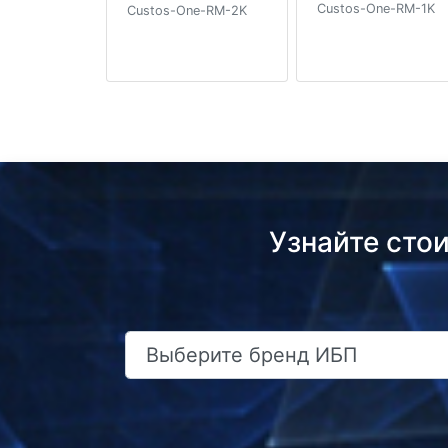
Custos-One-RM-1K
Custos-One-RM-2K
Узнайте сто