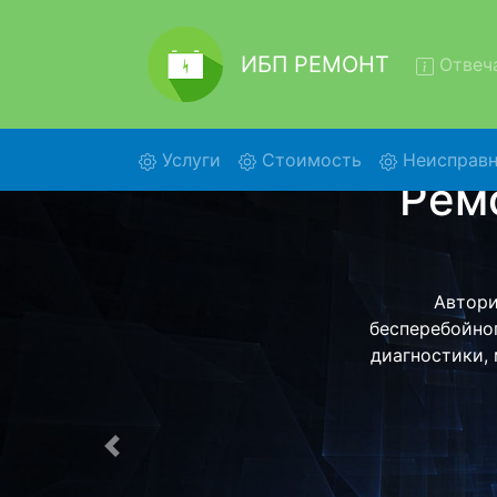
ИБП РЕМОНТ
Отвеча
(current)
Услуги
Стоимость
Неисправн
Ремо
Ремонт ИБП 
помощью наше
более деталь
Предыдущая