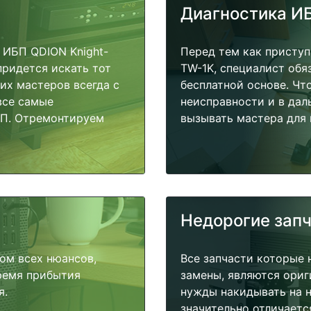
Диагностика И
 ИБП QDION Knight-
Перед тем как приступ
придется искать тот
TW-1K, специалист обя
их мастеров всегда с
бесплатной основе. Чт
все самые
неисправности и в дал
БП. Отремонтируем
вызывать мастера для 
Недорогие зап
ом всех нюансов,
Все запчасти которые 
время прибытия
замены, являются ориг
я.
нужды накидывать на н
значительно отличаетс