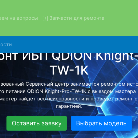
ем на вопросы
Запчасти для ремонта
ости
нт ИБП QDION Knight-Pro-TW
вывозом в сервис
QDION Knight-Pro-TW-1K с вывозом в сервисный центр и
й бесплатной услуги, специалист заберет Ваш ИБП дл
ного ремонта. Оговоренная стоимость ремонта остане
при возвращении видеотехники обратно.
Оставить заявку
Выбрать модель