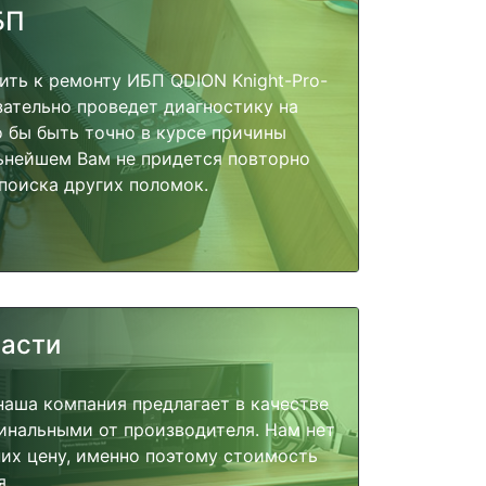
БП
ить к ремонту ИБП QDION Knight-Pro-
зательно проведет диагностику на
о бы быть точно в курсе причины
ьнейшем Вам не придется повторно
поиска других поломок.
части
наша компания предлагает в качестве
инальными от производителя. Нам нет
их цену, именно поэтому стоимость
я.