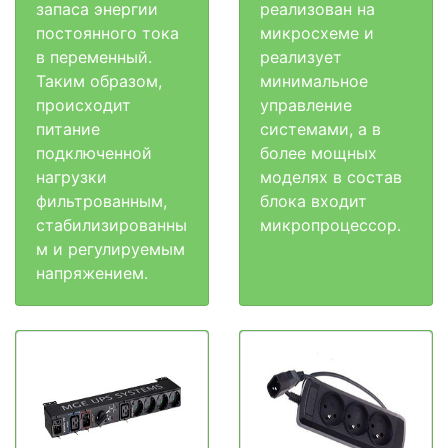
запаса энергии
реализован на
постоянного тока
микросхеме и
в переменный.
реализует
Таким образом,
минимальное
происходит
управление
питание
системами, а в
подключенной
более мощных
нагрузки
моделях в состав
фильтрованным,
блока входит
стабилизированны
микропроцессор.
м и регулируемым
напряжением.