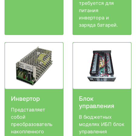
требуется для
питания
инвертора и
заряда батарей.
Инвертор
Блок
управления
Представляет
собой
В бюджетных
преобразователь
моделях ИБП блок
накопленного
управления