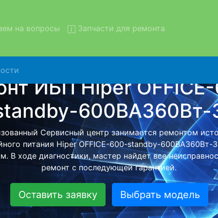
ем на вопросы
Запчасти для ремонта
ости
т ИБП Hiper OFFICE-600-st
ВА360Вт-3 с вывозом в се
iper OFFICE-600-standby-600ВА360Вт-3 с вывозом в се
 помощью нашей бесплатной услуги, специалист забер
его более детального ремонта. Оговоренная стоимост
анется неизменно при возвращении видеотехники обра
Оставить заявку
Выбрать модель