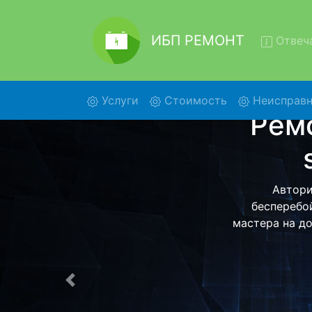
ИБП РЕМОНТ
Отвеча
(current)
Услуги
Стоимость
Неисправн
Ремон
600
Ремонт ИБП H
и обратно - с
дальнейш
ост
Предыдущая