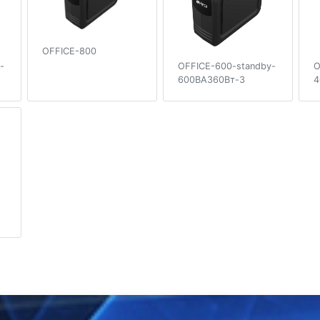
OFFICE-800
-
OFFICE-600-standby-
O
600ВА360Вт-3
4