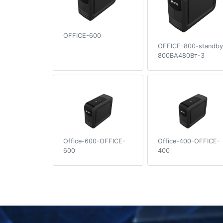
OFFICE-600
OFFICE-800-standby
800ВА480Вт-3
Office-600-OFFICE-
Office-400-OFFICE-
600
400