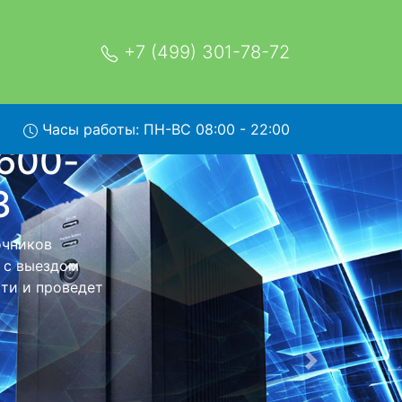
+7 (499) 301-78-72
Часы работы: ПН-ВС 08:00 - 22:00
andby-
рвис
рвисный центр
ет Ваш ИБП для
ь ремонта
тно.
Следующая