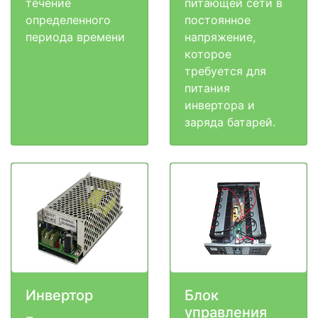
течение
питающей сети в
определенного
постоянное
периода времени
напряжение,
которое
требуется для
питания
инвертора и
заряда батарей.
Инвертор
Блок
управления