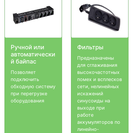
Ручной или
Фильтры
автоматически
Предназначены
й байпас
для сглаживания
Позволяет
высокочастотных
подключить
помех и всплесков
обходную систему
сети, нелинейных
при перегрузке
искажений
оборудования
синусоиды на
выходе при
работе
аккумуляторов по
линейно-