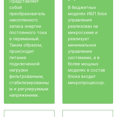
Представляет
собой
В бюджетных
преобразователь
моделях ИБП блок
накопленного
управления
запаса энергии
реализован на
постоянного тока
микросхеме и
в переменный.
реализует
Таким образом,
минимальное
происходит
управление
питание
системами, а в
подключенной
более мощных
нагрузки
моделях в состав
фильтрованным,
блока входит
стабилизированны
микропроцессор.
м и регулируемым
напряжением.