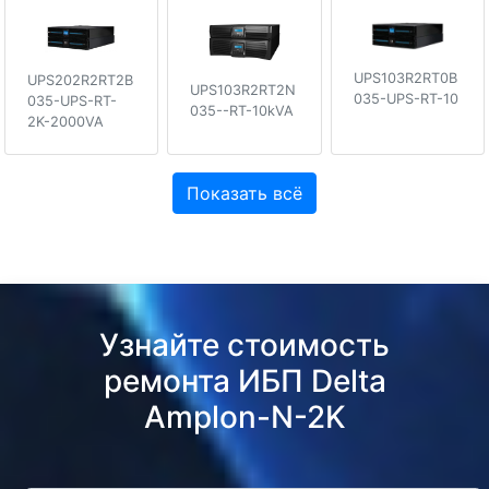
UPS103R2RT0B
UPS202R2RT2B
UPS103R2RT2N
035-UPS-RT-10
035-UPS-RT-
035--RT-10kVA
2K-2000VA
Показать всё
Узнайте стоимость
ремонта ИБП Delta
Amplon-N-2K