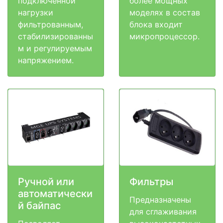
подключенной
более мощных
нагрузки
моделях в состав
фильтрованным,
блока входит
стабилизированны
микропроцессор.
м и регулируемым
напряжением.
Ручной или
Фильтры
автоматически
Предназначены
й байпас
для сглаживания