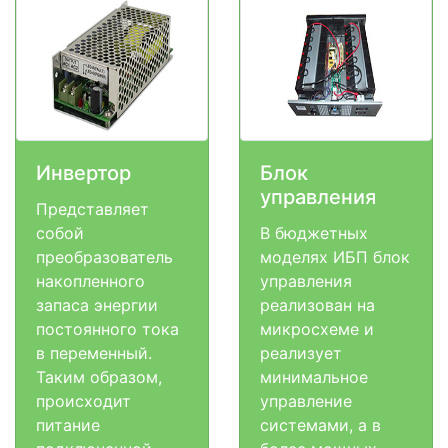
Инвертор
Блок
управления
Представляет
собой
В бюджетных
преобразователь
моделях ИБП блок
накопленного
управления
запаса энергии
реализован на
постоянного тока
микросхеме и
в переменный.
реализует
Таким образом,
минимальное
происходит
управление
питание
системами, а в