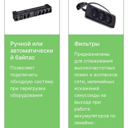
Ручной или
Фильтры
автоматически
Предназначены
й байпас
для сглаживания
Позволяет
высокочастотных
подключить
помех и всплесков
обходную систему
сети, нелинейных
при перегрузке
искажений
оборудования
синусоиды на
выходе при
работе
аккумуляторов по
линейно-