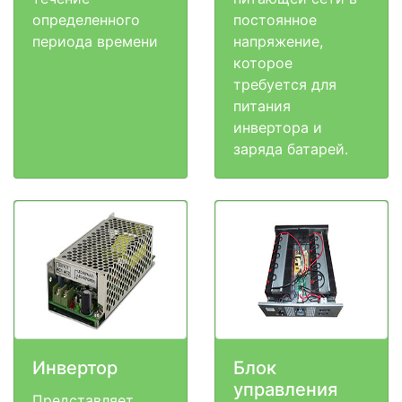
определенного
постоянное
периода времени
напряжение,
которое
требуется для
питания
инвертора и
заряда батарей.
Инвертор
Блок
управления
Представляет